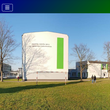
Kierunki w
Technikum
Technik fotografii i
multimediów