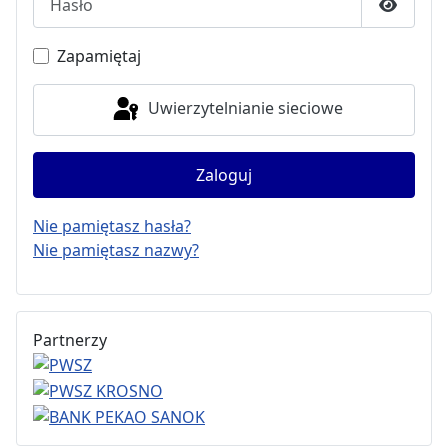
Pokaż h
Zapamiętaj
Uwierzytelnianie sieciowe
Zaloguj
Nie pamiętasz hasła?
Nie pamiętasz nazwy?
Partnerzy