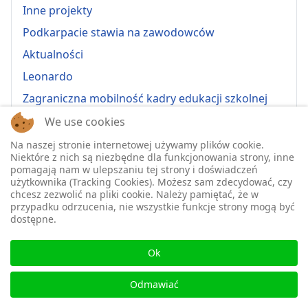
Inne projekty
Podkarpacie stawia na zawodowców
Aktualności
Leonardo
Zagraniczna mobilność kadry edukacji szkolnej
Erasmus+ 2022-1-PL01-KA121-VET-000064815
We use cookies
Erasmus + 2022-1-PL01-KA121-SCH-000064635
Na naszej stronie internetowej używamy plików cookie.
Niektóre z nich są niezbędne dla funkcjonowania strony, inne
Erasmus + 2023-1-PL01-KA121-SCH-000135484
pomagają nam w ulepszaniu tej strony i doświadczeń
użytkownika (Tracking Cookies). Możesz sam zdecydować, czy
Erasmus + 2023-1-PL01-KA121-VET-000139220
chcesz zezwolić na pliki cookie. Należy pamiętać, że w
przypadku odrzucenia, nie wszystkie funkcje strony mogą być
ERASMUS+ 2024-1-PL01-KA121-VET-000224230
dostępne.
Erasmus+ 2024-1-PL01-KA121-SCH-000218148
♿
Erasmus+ 2025-1-PL01-KA121-SCH-000333157
Ok
2025-1-PL01-KA121-VET-000326447
Odmawiać