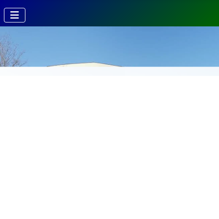
Kierunki w
Technikum
Technik fotografii i
multimediów