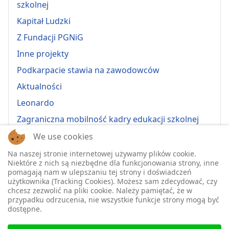
szkolnej
Kapitał Ludzki
Z Fundacji PGNiG
Inne projekty
Podkarpacie stawia na zawodowców
Aktualności
Leonardo
Zagraniczna mobilność kadry edukacji szkolnej
Erasmus+ 2022-1-PL01-KA121-VET-000064815
We use cookies
Erasmus + 2022-1-PL01-KA121-SCH-000064635
Na naszej stronie internetowej używamy plików cookie.
Niektóre z nich są niezbędne dla funkcjonowania strony, inne
Erasmus + 2023-1-PL01-KA121-SCH-000135484
pomagają nam w ulepszaniu tej strony i doświadczeń
użytkownika (Tracking Cookies). Możesz sam zdecydować, czy
Erasmus + 2023-1-PL01-KA121-VET-000139220
chcesz zezwolić na pliki cookie. Należy pamiętać, że w
przypadku odrzucenia, nie wszystkie funkcje strony mogą być
ERASMUS+ 2024-1-PL01-KA121-VET-000224230
dostępne.
Erasmus+ 2024-1-PL01-KA121-SCH-000218148