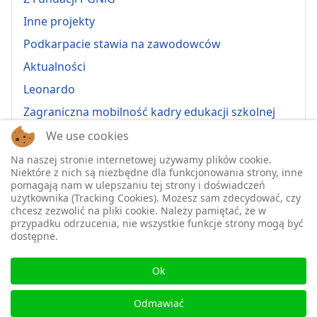
Inne projekty
Podkarpacie stawia na zawodowców
Aktualności
Leonardo
Zagraniczna mobilność kadry edukacji szkolnej
Erasmus+ 2022-1-PL01-KA121-VET-000064815
We use cookies
Erasmus + 2022-1-PL01-KA121-SCH-000064635
Na naszej stronie internetowej używamy plików cookie.
Niektóre z nich są niezbędne dla funkcjonowania strony, inne
Erasmus + 2023-1-PL01-KA121-SCH-000135484
pomagają nam w ulepszaniu tej strony i doświadczeń
użytkownika (Tracking Cookies). Możesz sam zdecydować, czy
Erasmus + 2023-1-PL01-KA121-VET-000139220
chcesz zezwolić na pliki cookie. Należy pamiętać, że w
przypadku odrzucenia, nie wszystkie funkcje strony mogą być
ERASMUS+ 2024-1-PL01-KA121-VET-000224230
dostępne.
Erasmus+ 2024-1-PL01-KA121-SCH-000218148
♿
Erasmus+ 2025-1-PL01-KA121-SCH-000333157
Ok
2025-1-PL01-KA121-VET-000326447
Odmawiać