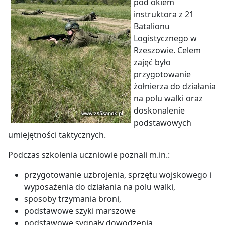
pod okiem
instruktora z 21
Batalionu
Logistycznego w
Rzeszowie. Celem
zajęć było
przygotowanie
żołnierza do działania
na polu walki oraz
doskonalenie
podstawowych
umiejętności taktycznych.
Podczas szkolenia uczniowie poznali m.in.:
przygotowanie uzbrojenia, sprzętu wojskowego i
wyposażenia do działania na polu walki,
sposoby trzymania broni,
podstawowe szyki marszowe
podstawowe sygnały dowodzenia,