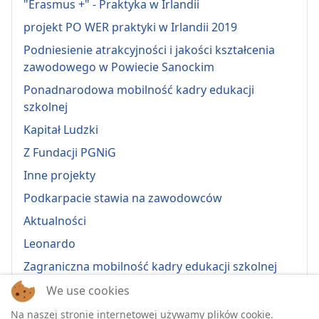
"Erasmus +" - Praktyka w Irlandii
projekt PO WER praktyki w Irlandii 2019
Podniesienie atrakcyjności i jakości kształcenia
zawodowego w Powiecie Sanockim
Ponadnarodowa mobilność kadry edukacji
szkolnej
Kapitał Ludzki
Z Fundacji PGNiG
Inne projekty
Podkarpacie stawia na zawodowców
Aktualności
Leonardo
Zagraniczna mobilność kadry edukacji szkolnej
Erasmus+ 2022-1-PL01-KA121-VET-000064815
We use cookies
Erasmus + 2022-1-PL01-KA121-SCH-000064635
Na naszej stronie internetowej używamy plików cookie.