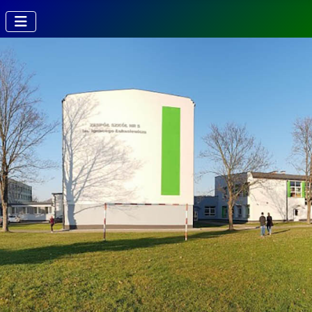
Kierunki w
Technikum
Technik fotografii i
multimediów