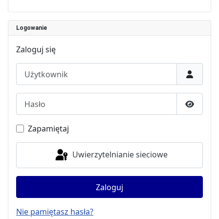
Logowanie
Zaloguj się
Użytkownik
Hasło
Pokaż h
Zapamiętaj
Uwierzytelnianie sieciowe
Zaloguj
Nie pamiętasz hasła?