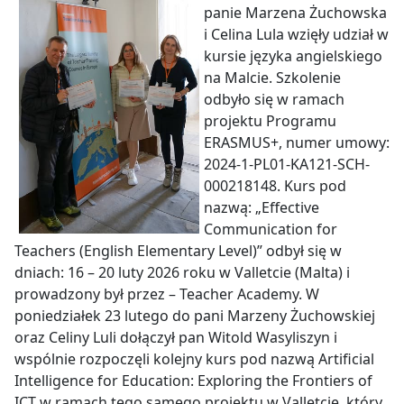
panie Marzena Żuchowska
i Celina Lula wzięły udział w
kursie języka angielskiego
na Malcie. Szkolenie
odbyło się w ramach
projektu Programu
ERASMUS+, numer umowy:
2024-1-PL01-KA121-SCH-
000218148. Kurs pod
nazwą: „Effective
Communication for
Teachers (English Elementary Level)” odbył się w
dniach: 16 – 20 luty 2026 roku w Valletcie (Malta) i
prowadzony był przez – Teacher Academy. W
poniedziałek 23 lutego do pani Marzeny Żuchowskiej
oraz Celiny Luli dołączył pan Witold Wasyliszyn i
wspólnie rozpoczęli kolejny kurs pod nazwą Artificial
Intelligence for Education: Exploring the Frontiers of
ICT w ramach tego samego projektu w Valletcie, który