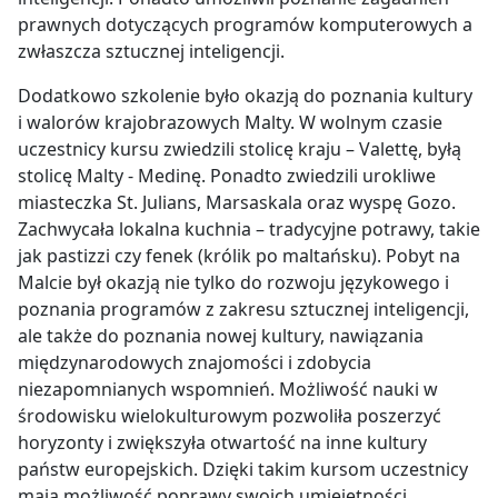
prawnych dotyczących programów komputerowych a
zwłaszcza sztucznej inteligencji.
Dodatkowo szkolenie było okazją do poznania kultury
i walorów krajobrazowych Malty. W wolnym czasie
uczestnicy kursu zwiedzili stolicę kraju – Valettę, byłą
stolicę Malty - Medinę. Ponadto zwiedzili urokliwe
miasteczka St. Julians, Marsaskala oraz wyspę Gozo.
Zachwycała lokalna kuchnia – tradycyjne potrawy, takie
jak pastizzi czy fenek (królik po maltańsku). Pobyt na
Malcie był okazją nie tylko do rozwoju językowego i
poznania programów z zakresu sztucznej inteligencji,
ale także do poznania nowej kultury, nawiązania
międzynarodowych znajomości i zdobycia
niezapomnianych wspomnień. Możliwość nauki w
środowisku wielokulturowym pozwoliła poszerzyć
horyzonty i zwiększyła otwartość na inne kultury
państw europejskich. Dzięki takim kursom uczestnicy
mają możliwość poprawy swoich umiejętności