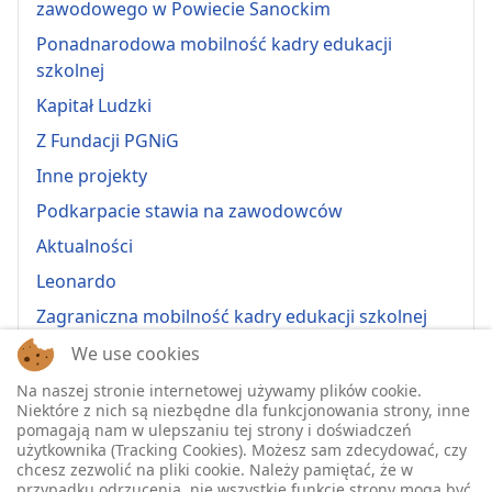
zawodowego w Powiecie Sanockim
Ponadnarodowa mobilność kadry edukacji
szkolnej
Kapitał Ludzki
Z Fundacji PGNiG
Inne projekty
Podkarpacie stawia na zawodowców
Aktualności
Leonardo
Zagraniczna mobilność kadry edukacji szkolnej
Erasmus+ 2022-1-PL01-KA121-VET-000064815
We use cookies
Erasmus + 2022-1-PL01-KA121-SCH-000064635
Na naszej stronie internetowej używamy plików cookie.
Niektóre z nich są niezbędne dla funkcjonowania strony, inne
Erasmus + 2023-1-PL01-KA121-SCH-000135484
pomagają nam w ulepszaniu tej strony i doświadczeń
użytkownika (Tracking Cookies). Możesz sam zdecydować, czy
Erasmus + 2023-1-PL01-KA121-VET-000139220
chcesz zezwolić na pliki cookie. Należy pamiętać, że w
przypadku odrzucenia, nie wszystkie funkcje strony mogą być
ERASMUS+ 2024-1-PL01-KA121-VET-000224230