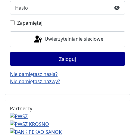
Hasło
Pokaż h
Zapamiętaj
Uwierzytelnianie sieciowe
Zaloguj
Nie pamiętasz hasła?
Nie pamiętasz nazwy?
Partnerzy