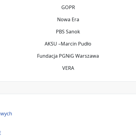
GOPR
Nowa Era
PBS Sanok
AKSU –Marcin Pudło
Fundacja PGNiG Warszawa
VERA
owych
E