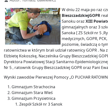
Autor:
Tomasz Gawlewicz
W dniu 22 maja po raz cz
Bieszczadzkiej
GOPR
rea
Sanoku oraz
XIII Powia
gimnazjalnych oraz 3 szk
Sanoka [ ZS Szkół nr 5 ,R
medycznych, GOPR, PCK, 
poziomie, świadczą o ty
ratownictwa w którym brali udział ratownicy GOPR . Na 
Elżbietę Kokoszkę, Naczelnika Grupy Bieszczadzkiej GO
Dyrektora Powiatowej Stacji Sanitarno-Epidemiologiczne
Nr 5 , ratownik Grupy Bieszczadzkiej GOPR oraz Pani Ew
Wyniki zawodów Pierwszej Pomocy „O PUCHAR RATOWN
Gimnazjum Strachocina
Gimnazjum Stara Wieś
Gimnazjum Przysietnica
Zespół Szkół nr 3 Sanok