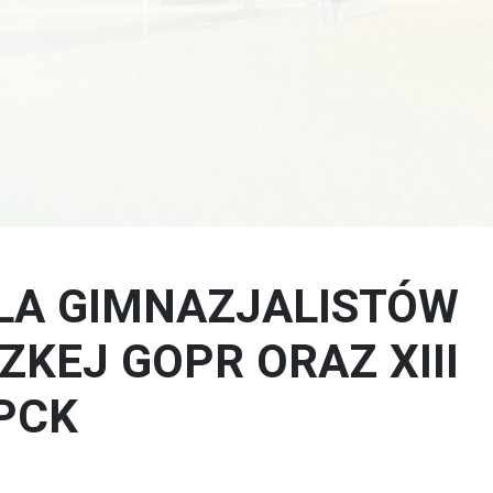
Technik usług fryzjerskich
LA GIMNAZJALISTÓW
KEJ GOPR ORAZ XIII
PCK