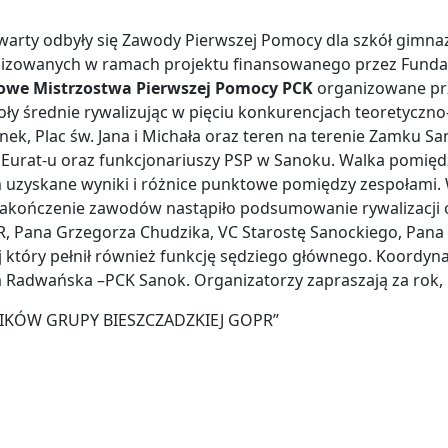
warty odbyły się Zawody Pierwszej Pomocy dla szkół gimna
lizowanych w ramach projektu finansowanego przez Funda
towe Mistrzostwa Pierwszej Pomocy PCK
organizowane prz
oły średnie rywalizując w pięciu konkurencjach teoretyczn
ynek, Plac św. Jana i Michała oraz teren na terenie Zamku S
Eurat-u oraz funkcjonariuszy PSP w Sanoku. Walka pomięd
m uzyskane wyniki i różnice punktowe pomiędzy zespołami
zakończenie zawodów nastąpiło podsumowanie rywalizacji o
PR, Pana Grzegorza Chudzika, VC Starostę Sanockiego, Pan
j który pełnił również funkcję sędziego głównego. Koordy
a Radwańska –PCK Sanok. Organizatorzy zapraszają za rok,
IKÓW GRUPY BIESZCZADZKIEJ GOPR”