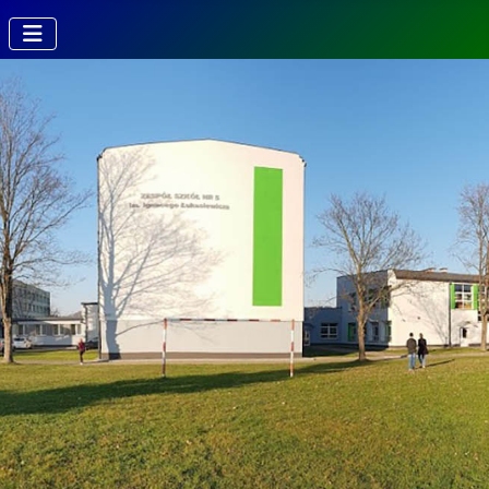
Kierunki w
Technikum
Technik fotografii i
multimediów