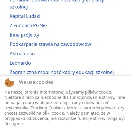
szkolnej
Kapitał Ludzki
Z Fundacji PGNiG
Inne projekty
Podkarpacie stawia na zawodowców
Aktualności
Leonardo
Zagraniczna mobilność kadry edukacji szkolnej
Erasmus+ 2022-1-PL01-KA121-VET-000064815
We use cookies
Erasmus + 2022-1-PL01-KA121-SCH-000064635
Na naszej stronie internetowej używamy plików cookie.
Niektóre z nich są niezbędne dla funkcjonowania strony, inne
Erasmus + 2023-1-PL01-KA121-SCH-000135484
pomagają nam w ulepszaniu tej strony i doświadczeń
użytkownika (Tracking Cookies). Możesz sam zdecydować, czy
Erasmus + 2023-1-PL01-KA121-VET-000139220
chcesz zezwolić na pliki cookie. Należy pamiętać, że w
przypadku odrzucenia, nie wszystkie funkcje strony mogą być
ERASMUS+ 2024-1-PL01-KA121-VET-000224230
dostępne.
Erasmus+ 2024-1-PL01-KA121-SCH-000218148