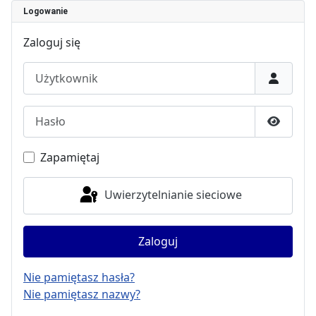
Logowanie
Zaloguj się
Użytkownik
Hasło
Pokaż h
Zapamiętaj
Uwierzytelnianie sieciowe
Zaloguj
Nie pamiętasz hasła?
Nie pamiętasz nazwy?