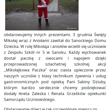
obdarowujemy innych prezentami. 3 grudnia Święty
Mikołaj wraz z Aniołami zawitał do Sanockiego Domu
Dziecka. W rolę Mikołaja i aniołów wcielili się uczniowie
z Zespołu Szkół nr 5 w Sanoku. Każdy wychowanek
dostał paczkę z owocami i napojem dzięki
przeprowadzonej szlachetnej szkolnej akcji
,,Mikołajkowa Paczka” oraz ciasta upieczone przez
naszych uczniów z klasy technikum żywienia i usług
gastronomicznych pod opieką Pani Sabiny Dziuby,
którym bardzo serdecznie chcemy podziękować
dodały Aneta Zaleska i Renata Grześków opiekunki
Samorządu Uczniowskiego.
Obdarowanie dzieci w tak szczególnym miejscu to