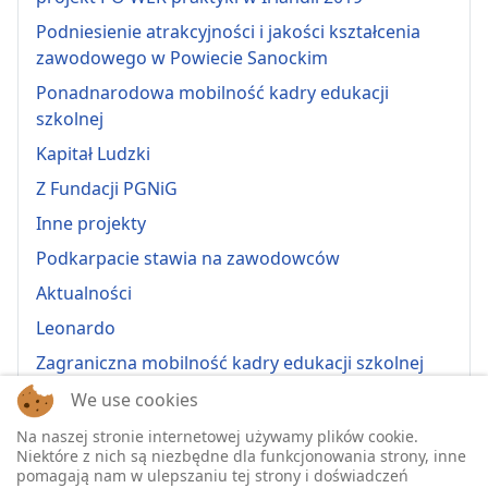
Podniesienie atrakcyjności i jakości kształcenia
zawodowego w Powiecie Sanockim
Ponadnarodowa mobilność kadry edukacji
szkolnej
Kapitał Ludzki
Z Fundacji PGNiG
Inne projekty
Podkarpacie stawia na zawodowców
Aktualności
Leonardo
Zagraniczna mobilność kadry edukacji szkolnej
Erasmus+ 2022-1-PL01-KA121-VET-000064815
We use cookies
Erasmus + 2022-1-PL01-KA121-SCH-000064635
Na naszej stronie internetowej używamy plików cookie.
Niektóre z nich są niezbędne dla funkcjonowania strony, inne
Erasmus + 2023-1-PL01-KA121-SCH-000135484
pomagają nam w ulepszaniu tej strony i doświadczeń