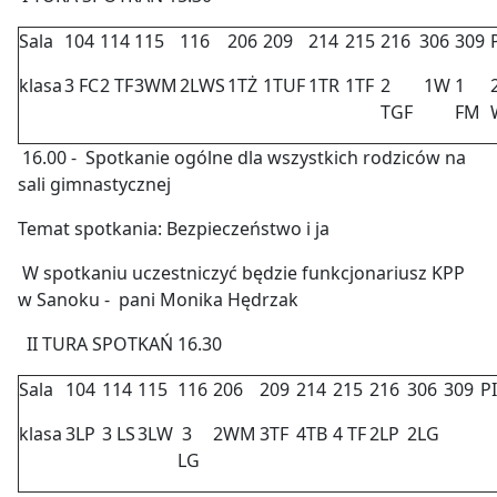
Sala
104
114
115
116
206
209
214
215
216
306
309
klasa
3 FC
2 TF
3WM
2LWS
1TŻ
1TUF
1TR
1TF
2
1W
1
TGF
FM
16.00 - Spotkanie ogólne dla wszystkich rodziców na
sali gimnastycznej
Temat spotkania: Bezpieczeństwo i ja
W spotkaniu uczestniczyć będzie funkcjonariusz KPP
w Sanoku - pani Monika Hędrzak
II TURA SPOTKAŃ 16.30
Sala
104
114
115
116
206
209
214
215
216
306
309
PI
klasa
3LP
3 LS
3LW
3
2WM
3TF
4TB
4 TF
2LP
2LG
LG