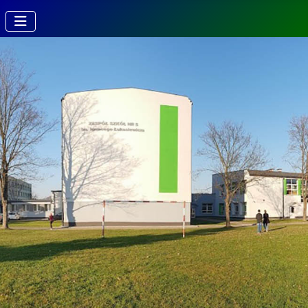
Kierunki w
Technikum
Technik fotografii i
multimediów