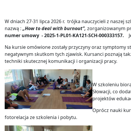
W dniach 27-31 lipca 2026 r. trójka nauczycieli z naszej sz
nazwą :
„How to deal with burnout”,
zorganizowanym pr
numer umowy
- 2025-1-PL01-KA121-SCH-000333157.
Na kursie omówione zostały przyczyny oraz symptomy st
negatywnym skutkom tych zjawisk. Kursanci poznają tak
techniki skutecznej komunikacji i organizacji pracy.
W szkoleniu biorą
Słowacji, co dod
projektów edukac
Oprócz nauki kurs
fotorelacja ze szkolenia i pobytu.