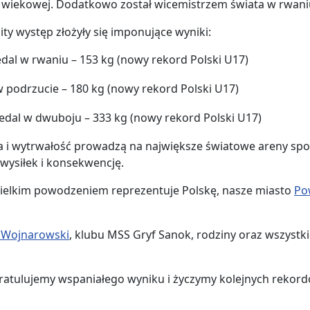
i wiekowej. Dodatkowo został wicemistrzem świata w rwaniu
ty występ złożyły się imponujące wyniki:
al w rwaniu – 153 kg (nowy rekord Polski U17)
w podrzucie – 180 kg (nowy rekord Polski U17)
dal w dwuboju – 333 kg (nowy rekord Polski U17)
aca i wytrwałość prowadzą na największe światowe areny sp
 wysiłek i konsekwencję.
 wielkim powodzeniem reprezentuje Polskę, nasze miasto
Po
r Wojnarowski
, klubu MSS Gryf Sanok, rodziny oraz wszystki
Gratulujemy wspaniałego wyniku i życzymy kolejnych rekor