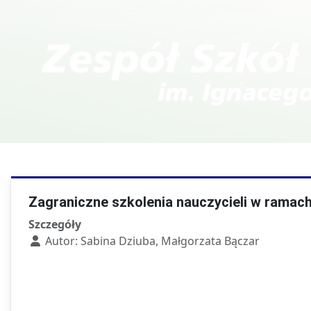
Kierunki w T
Technik fotografii i
multimediów
Zagraniczne szkolenia nauczycieli w ramac
Szczegóły
Autor:
Sabina Dziuba, Małgorzata Bączar