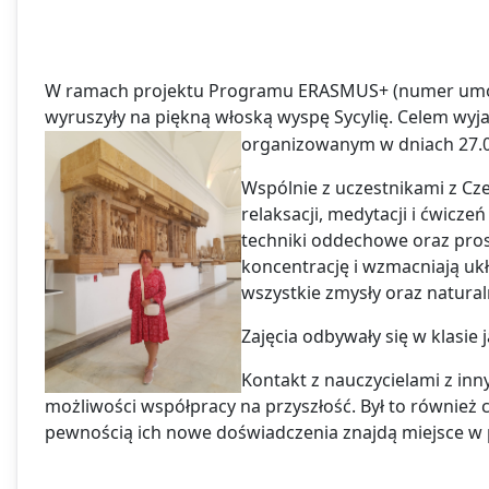
W ramach projektu Programu ERASMUS+ (numer umowy:
wyruszyły na piękną włoską wyspę Sycylię. Celem wyja
organizowanym w dniach 27.07.
Wspólnie z uczestnikami z Cze
relaksacji, medytacji i ćwic
techniki oddechowe oraz prost
koncentrację i wzmacniają uk
wszystkie zmysły oraz natural
Zajęcia odbywały się w klasie 
Kontakt z nauczycielami z in
możliwości współpracy na przyszłość. Był to również cz
pewnością ich nowe doświadczenia znajdą miejsce w 