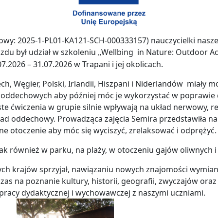
 2025-1-PL01-KA121-SCH-000333157) nauczycielki naszej 
zdu był udział w szkoleniu
Wellbing in Nature: Outdoor Act
„
2026 – 31.07.2026 w Trapani i jej okolicach.
ch, Węgier, Polski, Irlandii, Hiszpani i Niderlandów miały 
zeń oddechowych aby później móc je wykorzystać w poprawie
e ćwiczenia w grupie silnie wpływają na układ nerwowy, re
ład oddechowy. Prowadząca zajęcia Semira przedstawiła na
ne otoczenie aby móc się wyciszyć, zrelaksować i odprężyć
jak również w parku, na plaży, w otoczeniu gajów oliwnych i
nych krajów sprzyjał, nawiązaniu nowych znajomości wymian
as na poznanie kultury, historii, geografii, zwyczajów oraz k
pracy dydaktycznej i wychowawczej z naszymi uczniami.