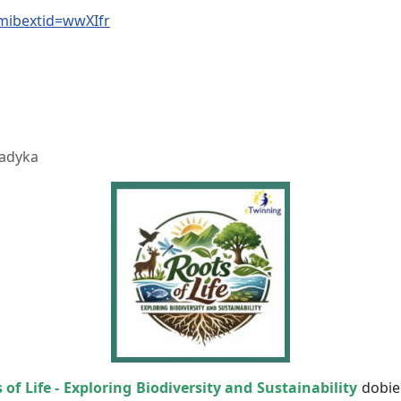
mibextid=wwXIfr
ładyka
 of Life -
Exploring Biodiversity and Sustainability
dobie