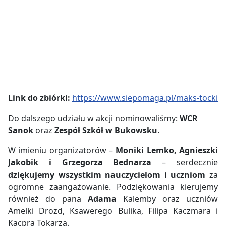
Link do zbiórki:
https://www.siepomaga.pl/maks-tocki
Do dalszego udziału w akcji nominowaliśmy:
WCR
Sanok
oraz
Zespół Szkół w Bukowsku
.
W imieniu organizatorów –
Moniki Lemko, Agnieszki
Jakobik i Grzegorza Bednarza
– serdecznie
dziękujemy wszystkim nauczycielom i uczniom
za
ogromne zaangażowanie. Podziękowania kierujemy
również do pana
Adama
Kalemby oraz uczniów
Amelki Drozd, Ksawerego Bulika, Filipa Kaczmara i
Kacpra Tokarza.