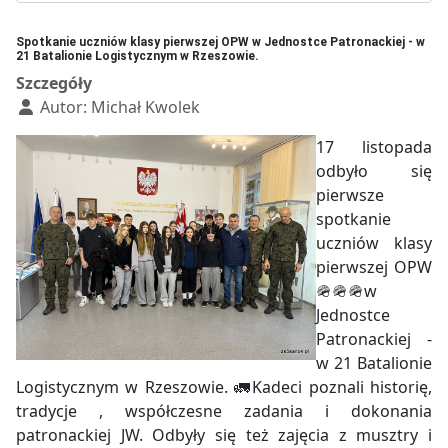
Spotkanie uczniów klasy pierwszej OPW w Jednostce Patronackiej - w
21 Batalionie Logistycznym w Rzeszowie.
Szczegóły
Autor:
Michał Kwolek
17 listopada
odbyło się
pierwsze
spotkanie
uczniów klasy
pierwszej OPW
🪖🪖🪖w
Jednostce
Patronackiej -
w 21 Batalionie
Logistycznym w Rzeszowie. 🚛Kadeci poznali historię,
tradycje , współczesne zadania i dokonania
patronackiej JW. Odbyły się też zajęcia z musztry i