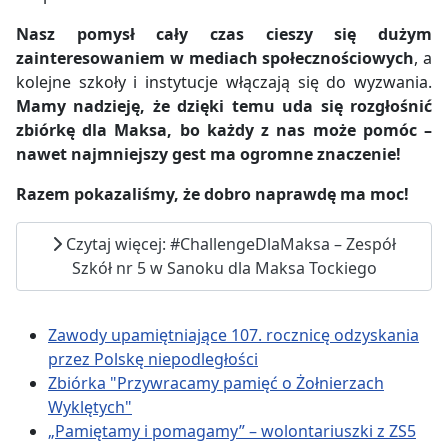
Nasz pomysł cały czas cieszy się dużym
zainteresowaniem w mediach społecznościowych
, a
kolejne szkoły i instytucje włączają się do wyzwania.
Mamy nadzieję, że dzięki temu uda się rozgłośnić
zbiórkę dla Maksa, bo każdy z nas może pomóc –
nawet najmniejszy gest ma ogromne znaczenie!
Razem pokazaliśmy, że dobro naprawdę ma moc!
Czytaj więcej: #ChallengeDlaMaksa – Zespół
Szkół nr 5 w Sanoku dla Maksa Tockiego
Zawody upamiętniające 107. rocznicę odzyskania
przez Polskę niepodległości
Zbiórka "Przywracamy pamięć o Żołnierzach
Wyklętych"
„Pamiętamy i pomagamy” – wolontariuszki z ZS5