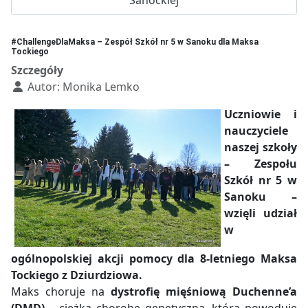
#ChallengeDlaMaksa – Zespół Szkół nr 5 w Sanoku dla Maksa
Tockiego
Szczegóły
Autor:
Monika Lemko
Uczniowie i
nauczyciele
naszej szkoły
– Zespołu
Szkół nr 5 w
Sanoku –
wzięli udział
w
ogólnopolskiej akcji pomocy dla 8-letniego Maksa
Tockiego z Dziurdziowa.
Maks choruje na
dystrofię mięśniową Duchenne’a