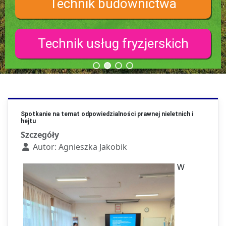
Technik budownictwa
Technik usług fryzjerskich
Spotkanie na temat odpowiedzialności prawnej nieletnich i
hejtu
Szczegóły
Autor:
Agnieszka Jakobik
W