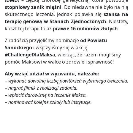
(DMD)
– ciężką chorobę genetyczną, która powoduje
stopniowy zanik mięśni
. Do niedawna nie było na nią
skutecznego leczenia, jednak pojawiła się
szansa na
terapię genową w Stanach Zjednoczonych
. Niestety,
koszt tej terapii to aż
prawie 16 milionów złotych
.
Z radością przyjęliśmy nominację
od Powiatu
Sanockiego
i włączyliśmy się w akcję
#ChallengeDlaMaksa
, wierząc, że razem mogliśmy
pomóc Maksowi w walce o zdrowie i sprawność!
Aby wziąć udział w wyzwaniu, należało:
– wykonać dowolną liczbę powtórzeń wybranego ćwiczenia,
– nagrać filmik z realizacji zadania,
– wpłacić darowiznę na leczenie Maksa,
– nominować kolejne szkoły lub instytucje.