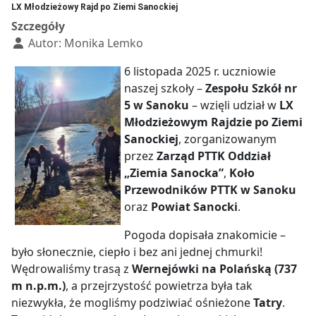
LX Młodzieżowy Rajd po Ziemi Sanockiej
Szczegóły
Autor:
Monika Lemko
6 listopada 2025 r. uczniowie
naszej szkoły –
Zespołu Szkół nr
5 w Sanoku
– wzięli udział w
LX
Młodzieżowym Rajdzie po Ziemi
Sanockiej
, zorganizowanym
przez
Zarząd PTTK Oddział
„Ziemia Sanocka”
,
Koło
Przewodników PTTK w Sanoku
oraz
Powiat Sanocki
.
Pogoda dopisała znakomicie –
było słonecznie, ciepło i bez ani jednej chmurki!
Wędrowaliśmy trasą z
Wernejówki na Polańską (737
m n.p.m.)
, a przejrzystość powietrza była tak
niezwykła, że mogliśmy podziwiać ośnieżone
Tatry
.