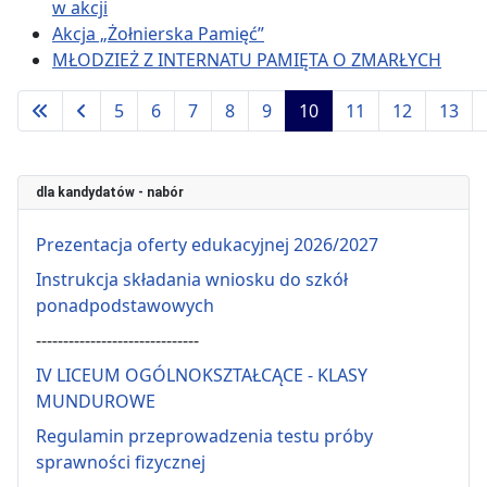
w akcji
Akcja „Żołnierska Pamięć”
MŁODZIEŻ Z INTERNATU PAMIĘTA O ZMARŁYCH
5
6
7
8
9
10
11
12
13
Strona 10 z 125
dla kandydatów - nabór
Prezentacja oferty edukacyjnej 2026/2027
Instrukcja składania wniosku do szkół
ponadpodstawowych
------------------------------
IV LICEUM OGÓLNOKSZTAŁCĄCE - KLASY
MUNDUROWE
Regulamin przeprowadzenia testu próby
sprawności fizycznej