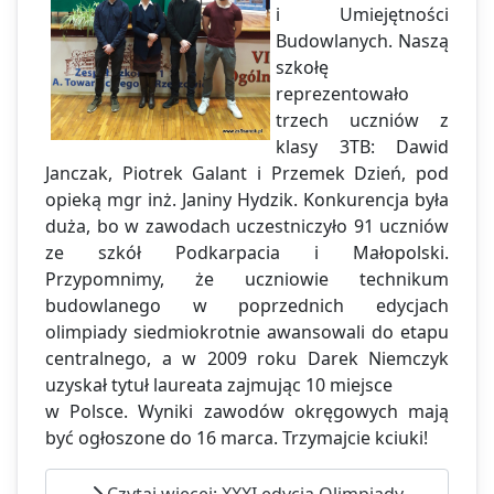
i Umiejętności
Budowlanych. Naszą
szkołę
reprezentowało
trzech uczniów z
klasy 3TB: Dawid
Janczak, Piotrek Galant i Przemek Dzień, pod
opieką mgr inż. Janiny Hydzik. Konkurencja była
duża, bo w zawodach uczestniczyło 91 uczniów
ze szkół Podkarpacia i Małopolski.
Przypomnimy, że uczniowie technikum
budowlanego w poprzednich edycjach
olimpiady siedmiokrotnie awansowali do etapu
centralnego, a w 2009 roku Darek Niemczyk
uzyskał tytuł laureata zajmując 10 miejsce
w Polsce. Wyniki zawodów okręgowych mają
być ogłoszone do 16 marca. Trzymajcie kciuki!
Czytaj więcej: XXXI edycja Olimpiady