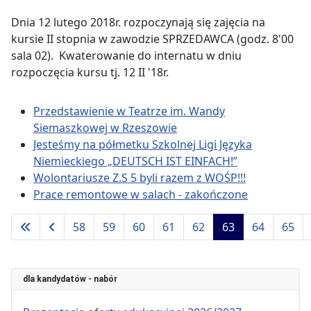
Dnia 12 lutego 2018r. rozpoczynają się zajęcia na
kursie II stopnia w zawodzie SPRZEDAWCA (godz. 8'00
sala 02). Kwaterowanie do internatu w dniu
rozpoczęcia kursu tj. 12 II '18r.
Przedstawienie w Teatrze im. Wandy
Siemaszkowej w Rzeszowie
Jesteśmy na półmetku Szkolnej Ligi Języka
Niemieckiego „DEUTSCH IST EINFACH!”
Wolontariusze Z.S 5 byli razem z WOŚP!!!
Prace remontowe w salach - zakończone
58
59
60
61
62
63
64
65
Strona 63 z 94
dla kandydatów - nabór