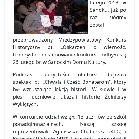
lutego 2018r. w
Sanoku, już po
raz siódmy
został
przeprowadzony Międzypowiatowy Konkurs
Historyczny pt. „Oskarżeni o wierność.
Uroczyste podsumowanie konkursu odbyło się
26 lutego br. w Sanockim Domu Kultury.
Podczas uroczystości młodzież obejrzała
spektakl pt. „Chwała i Cześć Bohaterom”, który
był wzruszającą lekcją historii. W słowie i w
pieśni uczniowie ukazali historię Żołnierzy
Wyklętych.
W konkursie udział wzięło 13 uczniów ze szkół
ponadgimnazjalnych. Naszą szkołę
reprezentowali: Agnieszka Chaberska (4TG) i
Krzysztof Wolanin (4TB). Uczestnicy odpowiadali