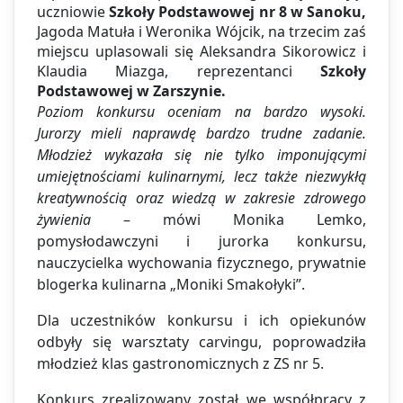
uczniowie
Szkoły Podstawowej nr 8 w Sanoku,
Jagoda Matuła i Weronika Wójcik, na trzecim zaś
miejscu uplasowali się Aleksandra Sikorowicz i
Klaudia Miazga, reprezentanci
Szkoły
Podstawowej w Zarszynie.
Poziom konkursu oceniam na bardzo wysoki.
Jurorzy mieli naprawdę bardzo trudne zadanie.
Młodzież wykazała się nie tylko imponującymi
umiejętnościami kulinarnymi, lecz także niezwykłą
kreatywnością oraz wiedzą w zakresie zdrowego
żywienia
– mówi Monika Lemko,
pomysłodawczyni i jurorka konkursu,
nauczycielka wychowania fizycznego, prywatnie
blogerka kulinarna „Moniki Smakołyki”.
Dla uczestników konkursu i ich opiekunów
odbyły się warsztaty carvingu, poprowadziła
młodzież klas gastronomicznych z ZS nr 5.
Konkurs zrealizowany został we współpracy z