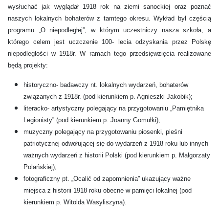
wysłuchać jak wyglądał 1918 rok na ziemi sanockiej oraz poznać
naszych lokalnych bohaterów z tamtego okresu. Wykład był częścią
programu „O niepodległej”, w którym uczestniczy nasza szkoła, a
którego celem jest uczczenie 100- lecia odzyskania przez Polskę
niepodległości w 1918r. W ramach tego przedsięwzięcia realizowane
będą projekty:
historyczno- badawczy nt. lokalnych wydarzeń, bohaterów
związanych z 1918r. (pod kierunkiem p. Agnieszki Jakobik);
literacko- artystyczny polegający na przygotowaniu „Pamiętnika
Legionisty” (pod kierunkiem p. Joanny Gomułki);
muzyczny polegający na przygotowaniu piosenki, pieśni
patriotycznej odwołującej się do wydarzeń z 1918 roku lub innych
ważnych wydarzeń z historii Polski (pod kierunkiem p. Małgorzaty
Polańskiej);
fotograficzny pt. „Ocalić od zapomnienia” ukazujący ważne
miejsca z historii 1918 roku obecne w pamięci lokalnej (pod
kierunkiem p. Witolda Wasyliszyna).