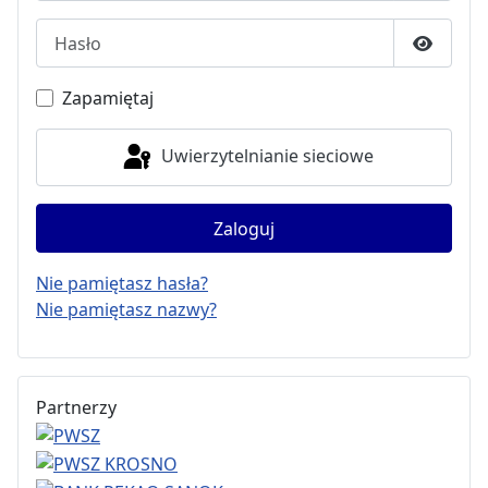
Hasło
Pokaż h
Zapamiętaj
Uwierzytelnianie sieciowe
Zaloguj
Nie pamiętasz hasła?
Nie pamiętasz nazwy?
Partnerzy